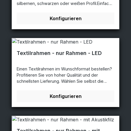
silbernen, schwarzen oder weißen Profil.Einfach
auszuwechselnEine anderes Design für jede
Saison, Werbeaktion oder Kampagne. Ein
Konfigurieren
Kedertuch hat rundherum eine flache
Silikonkeder, mit der sie das Tuch ganz einfach in
den Rahmen spannen können.in 3 Rahmenfarben
erhältlichin 19mm oder 27mm Profilstärke
erhältlichauf Wunsch auch mit Lochbohrungen
alle 30cm
Textilrahmen - nur Rahmen - LED
Einen Textilrahmen im Wunschformat bestellen?
Profitieren Sie von hoher Qualität und der
schnellsten Lieferung. Wählen Sie selbst die
gewünschte Größe und Rahmenfarbe. Wählen
Sie zwischen einem silbernen, schwarzen oder
Konfigurieren
weißen Profil. Mit LED-Beleuchtung: 60mm
Aluminiumrahmen mit BeleuchtungDibond®-
Rückwandschwarzen Kabel von 150 cm Länge
mit 230V.Stecker jeweils 6cm von der Ecke
entfernt (siehe Grafik)
Textilrahmen - nur Rahmen - mit