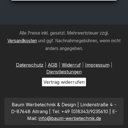
oder Kampagne. Ein Kedertuch hat rundherum
eine flache Silikonkeder, mit der sie das Tuch
ganz einfach in den Rahmen spannen können.
DekostoffFlexibles Polyestergewebe mit feiner
Struktur und kräftigen Farben.Maximale
Alle Preise inkl. gesetzl. Mehrwertsteuer zzgl.
Druckbreite 313 cm BlackbackSoft Polyester-
Versandkosten
und ggf. Nachnahmegebühren, wenn nicht
Blockout-Tuch mit schwarzer Rückseite.
Geruchlos, faltbar und mit B1-Zertifikat. Maximale
anders angegeben.
Druckbreite 311 cm Structex Strukturiertes
Gewebe aus schwerem Qualitätspolyester mit
Datenschutz
|
AGB
|
Widerruf
|
Impressum
|
schallabsorbierenden Eigenschaften Maximale
Druckbreite 252 cmBacklitWasserabweisendes
Dienstleistungen
Polyestertuch für BacklitanwendungenMaximale
Vertrag widerrufen
Druckbreite 494 cm Gewicht von 195 g/m2.
Baum Werbetechnik & Design | Lindenstraße 4 -
D-87648 Aitrang | Tel: +49 (0)8343/9235610 | E-
Mail:
info@baum-werbetechnik.de